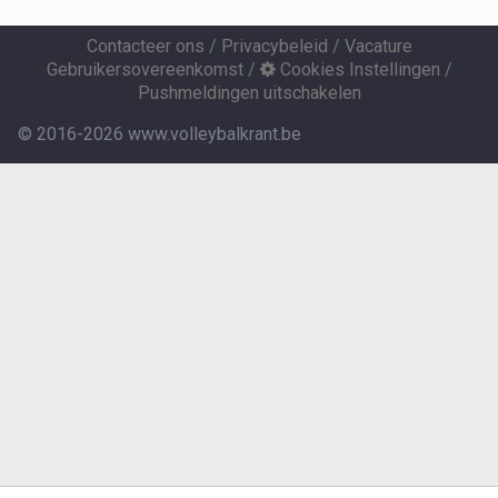
Contacteer ons
/
Privacybeleid
/
Vacature
Gebruikersovereenkomst
/
Cookies Instellingen
/
Pushmeldingen uitschakelen
© 2016-2026 www.volleybalkrant.be