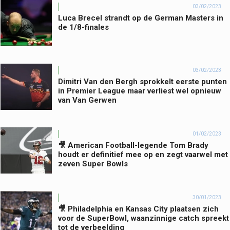
03/02/2023
Luca Brecel strandt op de German Masters in
de 1/8-finales
03/02/2023
Dimitri Van den Bergh sprokkelt eerste punten
in Premier League maar verliest wel opnieuw
van Van Gerwen
01/02/2023
🎥 American Football-legende Tom Brady
houdt er definitief mee op en zegt vaarwel met
zeven Super Bowls
30/01/2023
🎥 Philadelphia en Kansas City plaatsen zich
voor de SuperBowl, waanzinnige catch spreekt
tot de verbeelding