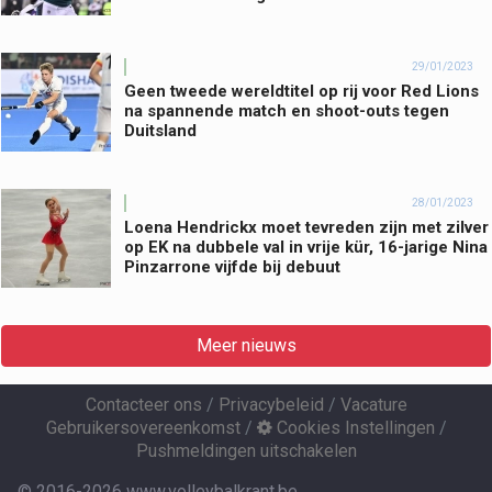
29/01/2023
Geen tweede wereldtitel op rij voor Red Lions
na spannende match en shoot-outs tegen
Duitsland
28/01/2023
Loena Hendrickx moet tevreden zijn met zilver
op EK na dubbele val in vrije kür, 16-jarige Nina
Pinzarrone vijfde bij debuut
Meer nieuws
Contacteer ons
/
Privacybeleid
/
Vacature
Gebruikersovereenkomst
/
Cookies Instellingen
/
Pushmeldingen uitschakelen
© 2016-2026 www.volleybalkrant.be