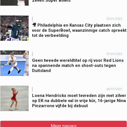
zeven Super Bowls
30/01/2023
🎥 Philadelphia en Kansas City plaatsen zich
voor de SuperBowl, waanzinnige catch spreekt
tot de verbeelding
29/01/2023
Geen tweede wereldtitel op rij voor Red Lions
na spannende match en shoot-outs tegen
Duitsland
28/01/2023
Loena Hendrickx moet tevreden zijn met zilver
op EK na dubbele val in vrije kür, 16-jarige Nina
Pinzarrone vijfde bij debuut
Meer nieuws