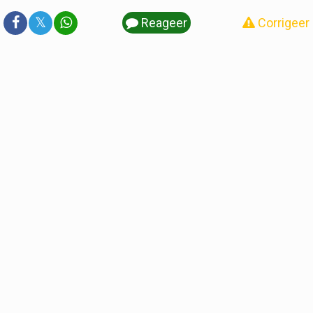
𝕏
Reageer
Corrigeer