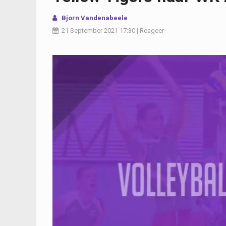
Bjorn Vandenabeele
21 September 2021
17:30
|
Reageer