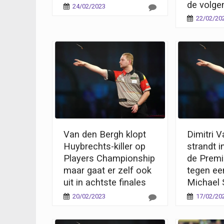
de volge
24/02/2023
22/02/20
Van den Bergh klopt
Dimitri 
Huybrechts-killer op
strandt i
Players Championship
de Premi
maar gaat er zelf ook
tegen ee
uit in achtste finales
Michael 
20/02/2023
17/02/20