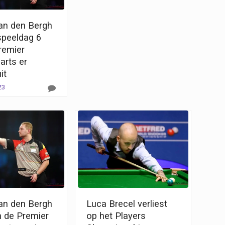
Van den Bergh
speeldag 6
remier
arts er
it
23
Van den Bergh
Luca Brecel verliest
n de Premier
op het Players