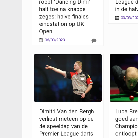
roept 'Dancing Dimi'
League d
halt toe na knappe
in de hal
zeges: halve finales
03/03/20
eindstation op UK
Open
06/03/2023
Dimitri Van den Bergh
Luca Bre
verliest meteen op de
goed aan
4e speeldag van de
Champio
Premier League darts
ontloopt 