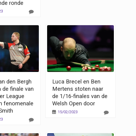
nde ronde
23
Van den Bergh
Luca Brecel en Ben
n de finale van
Mertens stoten naar
er League
de 1/16-finales van de
n fenomenale
Welsh Open door
Smith
15/02/2023
23