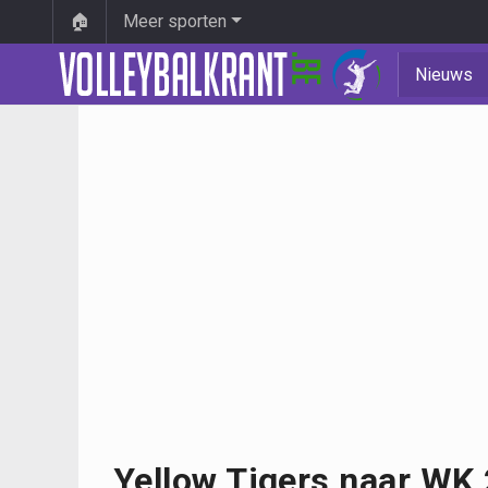
🏠
Meer sporten
Nieuws
Yellow Tigers naar WK 