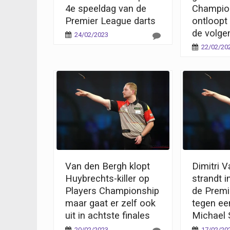
4e speeldag van de
Champio
Premier League darts
ontloopt 
de volge
24/02/2023
22/02/20
Van den Bergh klopt
Dimitri 
Huybrechts-killer op
strandt i
Players Championship
de Premi
maar gaat er zelf ook
tegen ee
uit in achtste finales
Michael 
20/02/2023
17/02/20