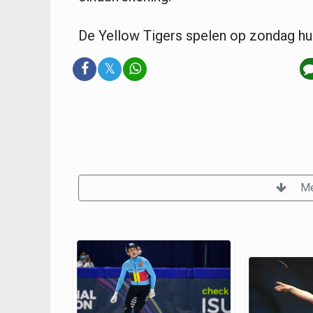
De Yellow Tigers spelen op zondag h
𝕏
Me