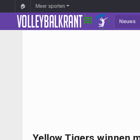
🏠
Meer sporten
Nieuws
Yellow Tigers winnen m