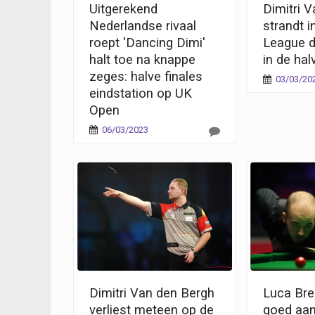
Uitgerekend
Dimitri 
Nederlandse rivaal
strandt i
roept 'Dancing Dimi'
League d
halt toe na knappe
in de hal
zeges: halve finales
03/03/20
eindstation op UK
Open
06/03/2023
Dimitri Van den Bergh
Luca Bre
verliest meteen op de
goed aan