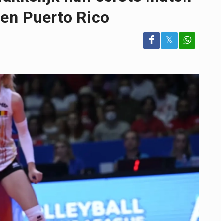
gen Puerto Rico
𝕏