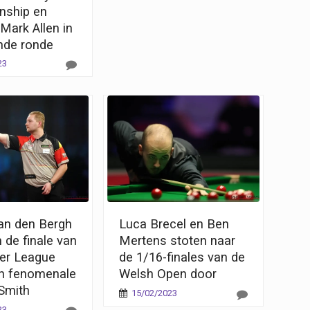
nship en
Mark Allen in
nde ronde
23
Van den Bergh
Luca Brecel en Ben
n de finale van
Mertens stoten naar
er League
de 1/16-finales van de
n fenomenale
Welsh Open door
Smith
15/02/2023
23