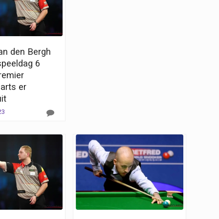
Van den Bergh
speeldag 6
remier
arts er
it
23