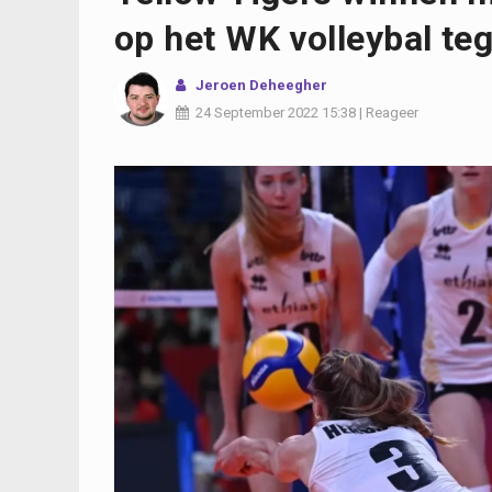
op het WK volleybal te
Jeroen Deheegher
24 September 2022
15:38
|
Reageer